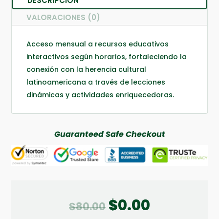
DESCRIPCIÓN
VALORACIONES (0)
Acceso mensual a recursos educativos
interactivos según horarios, fortaleciendo la
conexión con la herencia cultural
latinoamericana a través de lecciones
dinámicas y actividades enriquecedoras.
Guaranteed Safe Checkout
$
0.00
El
El
$
80.00
precio
precio